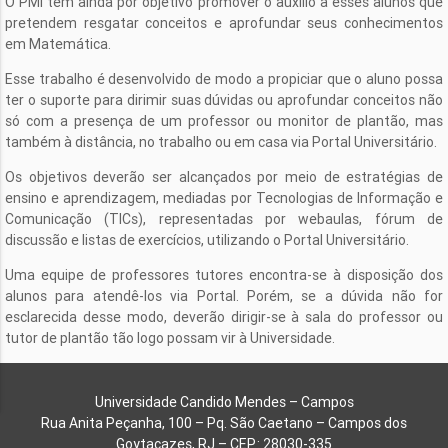
O PMI tem ainda por objetivo promover o auxílio a esses alunos que
pretendem resgatar conceitos e aprofundar seus conhecimentos
em Matemática.
Esse trabalho é desenvolvido de modo a propiciar que o aluno possa
ter o suporte para dirimir suas dúvidas ou aprofundar conceitos não
só com a presença de um professor ou monitor de plantão, mas
também à distância, no trabalho ou em casa via Portal Universitário.
Os objetivos deverão ser alcançados por meio de estratégias de
ensino e aprendizagem, mediadas por Tecnologias de Informação e
Comunicação (TICs), representadas por webaulas, fórum de
discussão e listas de exercícios, utilizando o Portal Universitário.
Uma equipe de professores tutores encontra-se à disposição dos
alunos para atendê-los via Portal. Porém, se a dúvida não for
esclarecida desse modo, deverão dirigir-se à sala do professor ou
tutor de plantão tão logo possam vir à Universidade.
Universidade Candido Mendes – Campos
Rua Anita Peçanha, 100 – Pq. São Caetano – Campos dos
Goytacazes, RJ – CEP.: 28030-335